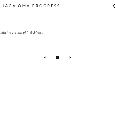
E
JAGA OMA PROGRESSI
LO
TI
_I
N
hoida kerget kangi (15-30kg).