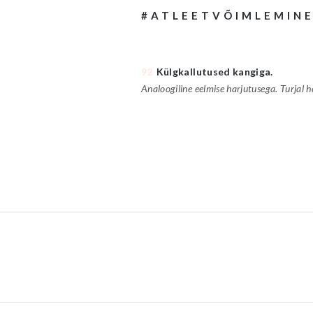
#ATLEETVÕIMLEMIN
92
Külgkallutused kangiga.
Analoogiline eelmise harjutusega. Turjal 