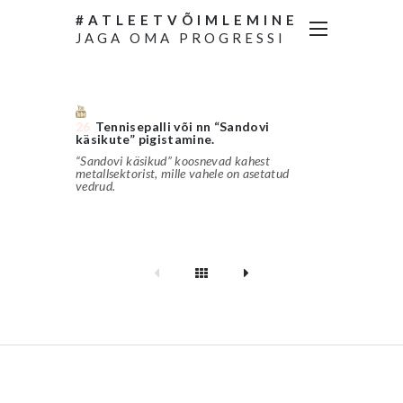
#ATLEETVÕIMLEMINE
JAGA OMA PROGRESSI
26
Tennisepalli või nn “Sandovi
käsikute” pigistamine.
“Sandovi käsikud” koosnevad kahest
metallsektorist, mille vahele on asetatud
vedrud.